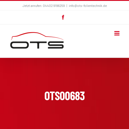
Zum
Jetzt anrufen: 04402 9196259
|
info@ots-folientechnik.de
Inhalt
Facebook
springen
OTS00683