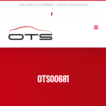
Zum
Jetzt anrufen: 04402 9196259
|
info@ots-folientechnik.de
Inhalt
Facebook
springen
OTS00681