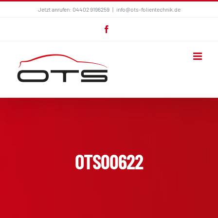
Zum
Jetzt anrufen: 04402 9196259
|
info@ots-folientechnik.de
Inhalt
Facebook
springen
OTS00622